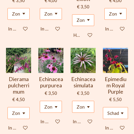
€ 3,50
€ 4,00
€ 4,00
€ 3,50
In winkelwagen
In winkelwagen
In winkelwage
Houd mij op de hoogte
Dierama
Echinacea
Echinacea
Epimediu
pulcherri
purpurea
simulata
m Royal
mum
Purple
€ 3,50
€ 3,50
€ 4,50
€ 5,50
In winkelwagen
In winkelwagen
In winkelwagen
In winkelwage