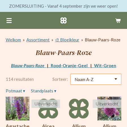
ZOMERSLUITING - Vanaf 4 september zijn we weer open!
Ga
direct
naar
de
hoofdinhoud
Welkom
»
Assortiment
»
🎨 Bloeikleur
»
Blauw-Paars-Roze
Blauw-Paars-Roze
Blauw-Paars-Roze
|
Rood-Oranje-Geel
|
Wit-Groen
114 resultaten
Sorteer:
Potmaat
▾
Standplaats
▾
Uitverkocht
Uitverkocht
Agastache
Alcea
Allium
Allium