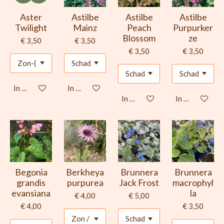
Aster
Astilbe
Astilbe
Astilbe
Twilight
Mainz
Peach
Purpurker
Blossom
ze
€ 3,50
€ 3,50
€ 3,50
€ 3,50
In winkelwagen
In winkelwagen
In winkelwagen
In winkelwage
Begonia
Berkheya
Brunnera
Brunnera
grandis
purpurea
Jack Frost
macrophyl
evansiana
la
€ 4,00
€ 5,00
€ 4,00
€ 3,50