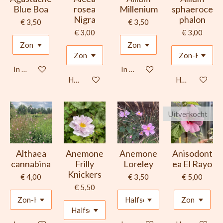
Blue Boa
rosea
Millenium
sphaeroce
Nigra
phalon
€ 3,50
€ 3,50
€ 3,00
€ 3,00
In winkelwagen
In winkelwagen
Houd mij op de hoogte
Houd mij op d
Uitverkocht
Althaea
Anemone
Anemone
Anisodont
cannabina
Frilly
Loreley
ea El Rayo
Knickers
€ 4,00
€ 3,50
€ 5,00
€ 5,50