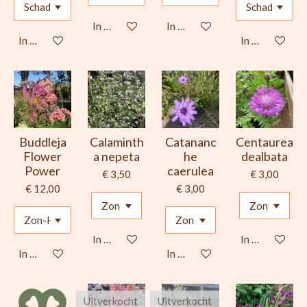
In winkelwagen
In winkelwagen
In winkelwagen
In winkelwage
Buddleja
Calaminth
Catananc
Centaurea
Flower
a nepeta
he
dealbata
Power
caerulea
€ 3,50
€ 3,00
€ 12,00
€ 3,00
In winkelwagen
In winkelwage
In winkelwagen
In winkelwagen
Uitverkocht
Uitverkocht