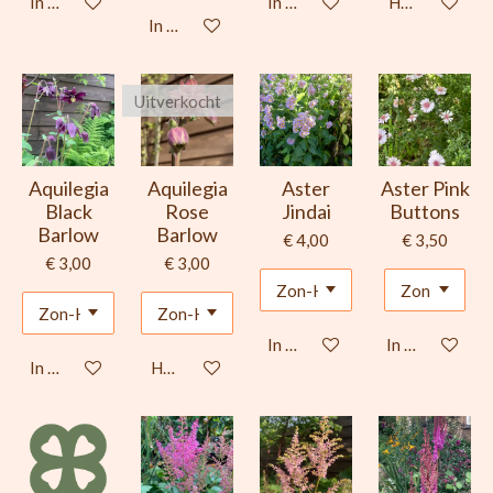
In winkelwagen
In winkelwagen
Houd mij op d
In winkelwagen
Uitverkocht
Aquilegia
Aquilegia
Aster
Aster Pink
Black
Rose
Jindai
Buttons
Barlow
Barlow
€ 4,00
€ 3,50
€ 3,00
€ 3,00
In winkelwagen
In winkelwage
In winkelwagen
Houd mij op de hoogte