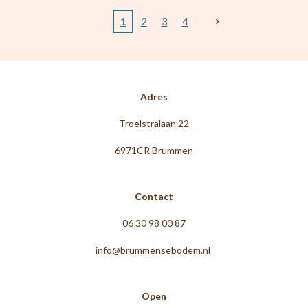
1
2
3
4
Adres
Troelstralaan 22
6971CR Brummen
Contact
06 30 98 00 87
info@brummensebodem.nl
Open