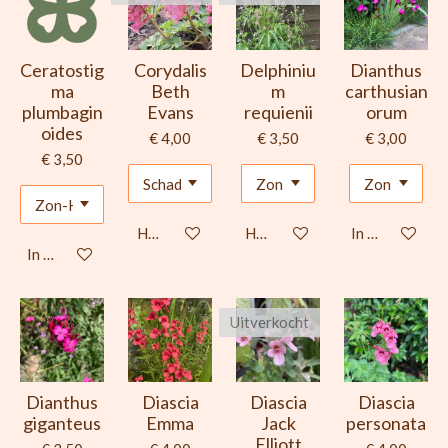
Ceratostig
Corydalis
Delphiniu
Dianthus
ma
Beth
m
carthusian
plumbagin
Evans
requienii
orum
oides
€ 4,00
€ 3,50
€ 3,00
€ 3,50
Houd mij op de hoogte
Houd mij op de hoogte
In winkelwage
In winkelwagen
Uitverkocht
Dianthus
Diascia
Diascia
Diascia
giganteus
Emma
Jack
personata
Elliott