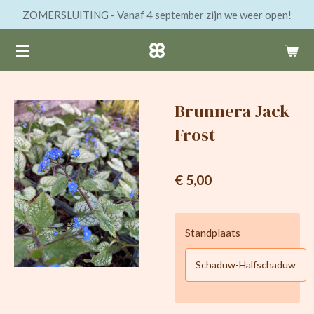
ZOMERSLUITING - Vanaf 4 september zijn we weer open!
Ga
direct
naar
de
hoofdinhoud
Brunnera Jack
Frost
€ 5,00
Standplaats
Schaduw-Halfschaduw