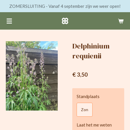
ZOMERSLUITING - Vanaf 4 september zijn we weer open!
Ga
direct
naar
de
hoofdinhoud
Delphinium
requienii
€ 3,50
Standplaats
Zon
Laat het me weten