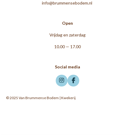
info@brummensebodem.nl
Open
Vrijdag en zaterdag
10.00 — 17.00
Social media
I
F
n
a
s
c
© 2025 Van Brummense Bodem | Kwekerij
t
e
a
b
g
o
r
o
a
k
m