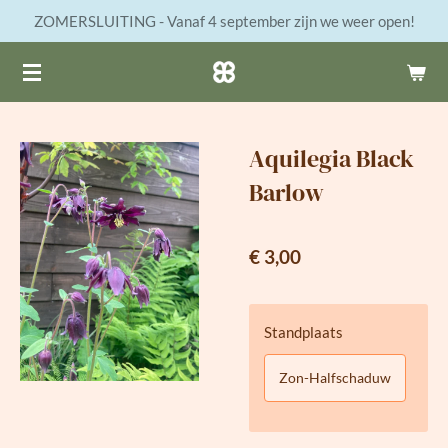
ZOMERSLUITING - Vanaf 4 september zijn we weer open!
Ga
direct
naar
de
hoofdinhoud
Aquilegia Black
Barlow
€ 3,00
Standplaats
Zon-Halfschaduw