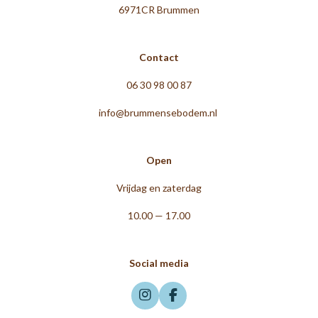
6971CR Brummen
Contact
06 30 98 00 87
info@brummensebodem.nl
Open
Vrijdag en zaterdag
10.00 — 17.00
Social media
I
F
n
a