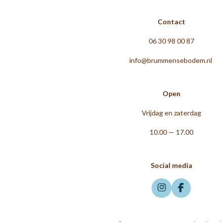
Contact
06 30 98 00 87
info@brummensebodem.nl
Open
Vrijdag en zaterdag
10.00 — 17.00
Social media
I
F
n
a
s
c
t
e