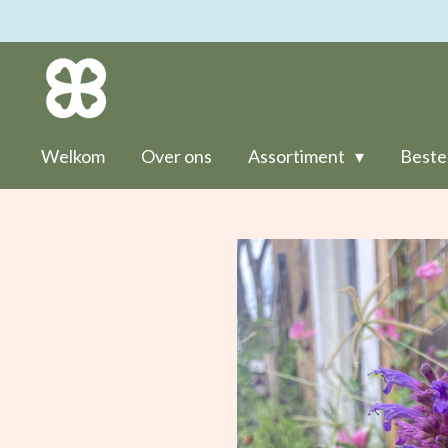
Ga
direct
naar
de
hoofdinhoud
Welkom
Over ons
Assortiment
Beste