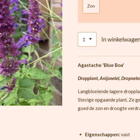
Zon
In winkelwage
Agastache 'Blue Boa'
Dropplant, Anijsnetel, Dropnete
Langbloeiende lagere dropplan
Stevige opgaande plant. Ze ge
goed de zon en droogte verdra
Eigenschappen:
vast