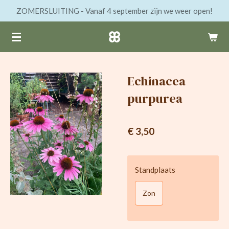
ZOMERSLUITING - Vanaf 4 september zijn we weer open!
Ga
direct
naar
de
hoofdinhoud
Echinacea
purpurea
€ 3,50
Standplaats
Zon