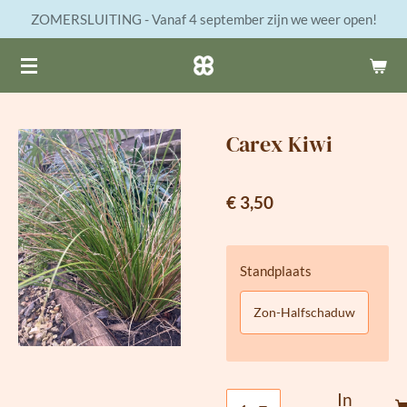
ZOMERSLUITING - Vanaf 4 september zijn we weer open!
Ga
direct
naar
de
hoofdinhoud
Carex Kiwi
€ 3,50
Standplaats
Zon-Halfschaduw
In