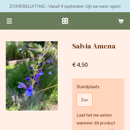
ZOMERSLUITING - Vanaf 4 september zijn we weer open!
Ga
direct
naar
de
hoofdinhoud
Salvia Amena
€ 4,50
Standplaats
Zon
Laat het me weten
wanneer dit product