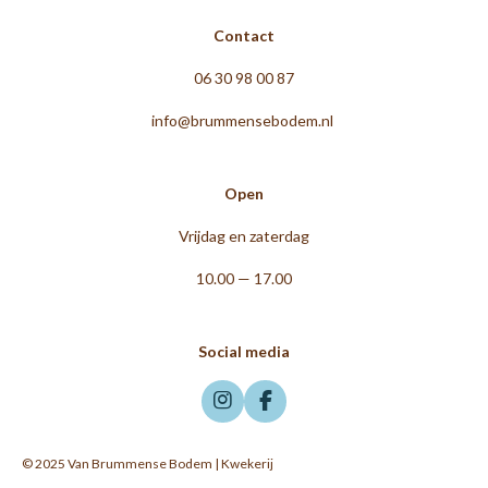
Contact
06 30 98 00 87
info@brummensebodem.nl
Open
Vrijdag en zaterdag
10.00 — 17.00
Social media
I
F
n
a
s
c
© 2025 Van Brummense Bodem | Kwekerij
t
e
a
b