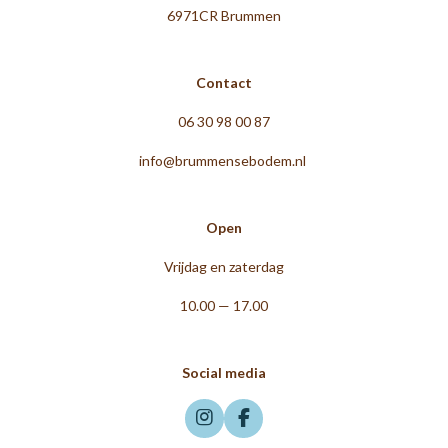
6971CR Brummen
Contact
06 30 98 00 87
info@brummensebodem.nl
Open
Vrijdag en zaterdag
10.00 — 17.00
Social media
I
F
n
a