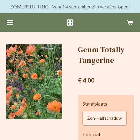
ZOMERSLUITING - Vanaf 4 september zijn we weer open!
Ga
direct
naar
de
hoofdinhoud
Geum Totally
Tangerine
€ 4,00
Standplaats
Zon-Halfschaduw
Potmaat