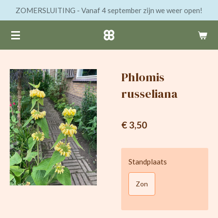
ZOMERSLUITING - Vanaf 4 september zijn we weer open!
Ga
direct
naar
de
hoofdinhoud
Phlomis
russeliana
€ 3,50
Standplaats
Zon