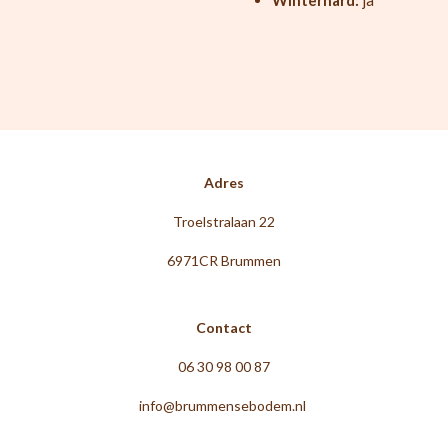
Winterhard:
ja
Adres
Troelstralaan 22
6971CR Brummen
Contact
06 30 98 00 87
info@brummensebodem.nl