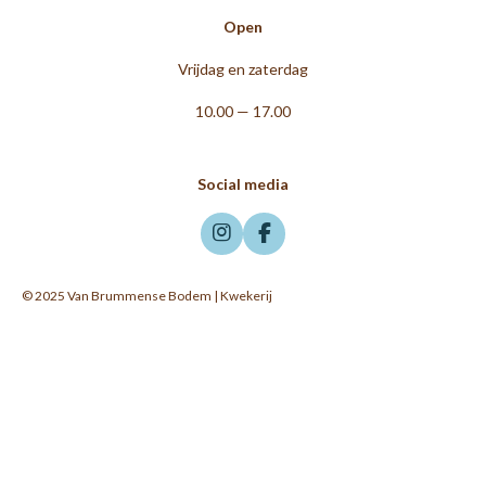
Open
Vrijdag en zaterdag
10.00 — 17.00
Social media
I
F
n
a
s
c
© 2025 Van Brummense Bodem | Kwekerij
t
e
a
b
g
o
r
o
a
k
m