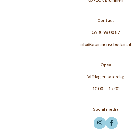
Contact
06 30 98 00 87
info@brummensebodem.nl
Open
Vrijdag en zaterdag
10.00 — 17.00
Social media
I
F
n
a
s
c