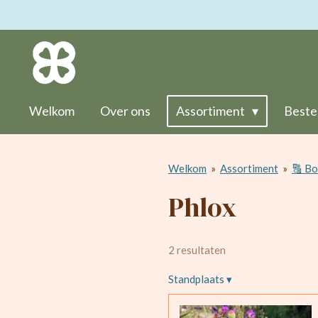
Ga
direct
naar
de
hoofdinhoud
Welkom
Over ons
Assortiment
Beste
Welkom
»
Assortiment
»
🔠 Bo
Phlox
2 resultaten
Standplaats
▾