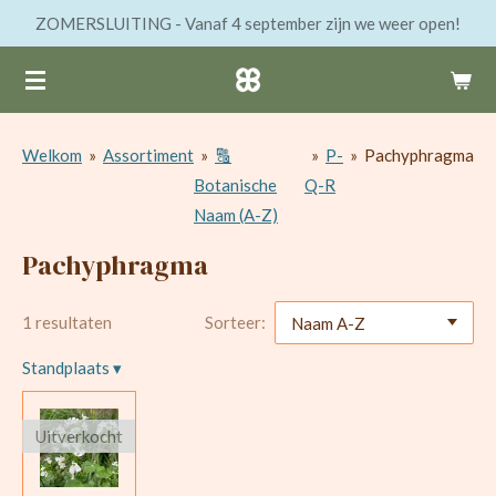
ZOMERSLUITING - Vanaf 4 september zijn we weer open!
Ga
direct
naar
de
hoofdinhoud
Welkom
»
Assortiment
»
🔠
»
P-
»
Pachyphragma
Botanische
Q-R
Naam (A-Z)
Pachyphragma
1 resultaten
Sorteer:
Standplaats
▾
Uitverkocht