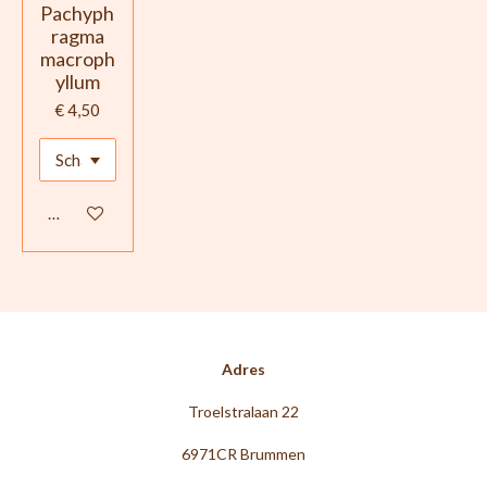
Pachyph
ragma
macroph
yllum
€ 4,50
Houd mij op de hoogte
Adres
Troelstralaan 22
6971CR Brummen