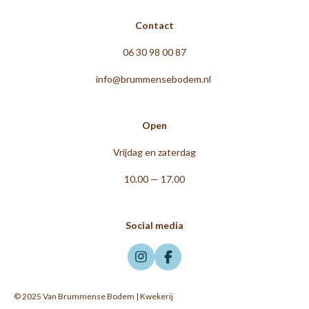
Contact
06 30 98 00 87
info@brummensebodem.nl
Open
Vrijdag en zaterdag
10.00 — 17.00
Social media
I
F
n
a
s
c
© 2025 Van Brummense Bodem | Kwekerij
t
e