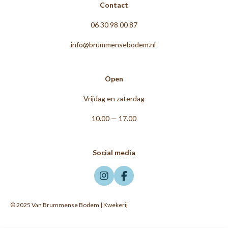
Contact
06 30 98 00 87
info@brummensebodem.nl
Open
Vrijdag en zaterdag
10.00 — 17.00
Social media
I
F
n
a
s
c
© 2025 Van Brummense Bodem | Kwekerij
t
e
a
b
g
o