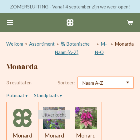
ZOMERSLUITING - Vanaf 4 september zijn we weer open!
Ga
direct
naar
de
hoofdinhoud
Welkom
»
Assortiment
»
🔠 Botanische
»
M-
»
Monarda
Naam (A-Z)
N-O
Monarda
3 resultaten
Sorteer:
Potmaat
▾
Standplaats
▾
Uitverkocht
Monard
Monard
Monard