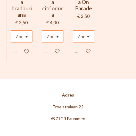
a
a
a On
bradburi
citriodor
Parade
ana
a
€ 3,50
€ 3,50
€ 4,00
In winkelwagen
Houd mij op de hoogte
In winkelwagen
Adres
Troelstralaan 22
6971CR Brummen